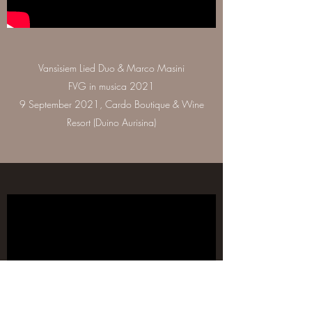
Vansìsiem Lied Duo & Marco Masini
FVG in musica 2021
9 September 2021, Cardo Boutique & Wine
Resort (Duino Aurisina)